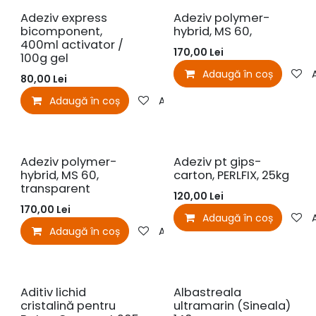
Adeziv express
Adeziv polymer-
bicomponent,
hybrid, MS 60,
400ml activator /
170,00
Lei
100g gel
Adaugă în coș
80,00
Lei
Adaugă în coș
Adaugă la favorite
Adeziv polymer-
Adeziv pt gips-
hybrid, MS 60,
carton, PERLFIX, 25kg
transparent
120,00
Lei
170,00
Lei
Adaugă în coș
Adaugă în coș
Adaugă la favorite
Aditiv lichid
Albastreala
cristalină pentru
ultramarin (Sineala)