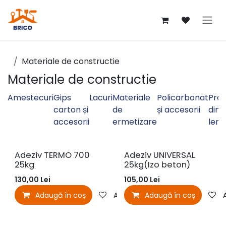
Sari la conținut
Materiale de constructie
Materiale de constructie
Amestecuri
Gips
Lacuri
Materiale
Policarbonat
Pro
carton și
de
și accesorii
din
accesorii
ermetizare
lem
Adeziv TERMO 700
Adeziv UNIVERSAL
25kg
25kg(Izo beton)
130,00
Lei
105,00
Lei
Adaugă în coș
Adaugă la favorite
Adaugă în coș