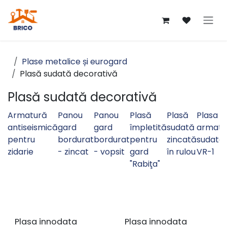
Sari la conținut
Plase metalice și eurogard
Plasă sudată decorativă
Plasă sudată decorativă
Armatură
Panou
Panou
Plasă
Plasă
Plasa d
antiseismică
gard
gard
împletită
sudată
armatu
pentru
bordurat
bordurat
pentru
zincată
sudată
zidarie
- zincat
- vopsit
gard
în rulou
VR-1
"Rabiţa"
Plasa innodata
Plasa innodata