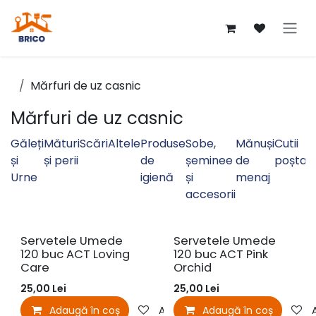
Sari la conținut
Mărfuri de uz casnic
Mărfuri de uz casnic
Găleți
Mături
Scări
Altele
Produse
Sobe,
Mănuși
Cutii
și
și perii
de
șeminee
de
poștal
Urne
igienă
și
menaj
accesorii
Servetele Umede
Servetele Umede
120 buc ACT Loving
120 buc ACT Pink
Care
Orchid
25,00
Lei
25,00
Lei
Adaugă în coș
Adaugă la favorite
Adaugă în coș