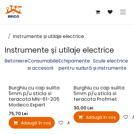
Sari la conținut
Instrumente și utilaje electrice
Instrumente și utilaje electrice
Betoniere
Consumabile
Echipamente
Scule electrice
si accesorii
pentru sudură
și instrumente
Burghiu cu cap sulita
Burghiu cu cap sulita
5mm p/u sticla si
5mm p/u sticla si
teracota MN-61-205
teracota Profmet
Modeco Expert
30,00
Lei
75,70
Lei
Adaugă în coș
Adaugă în coș
Adaugă la favorite