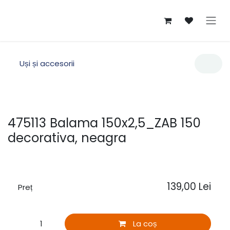
Sari la conținut
Uși și accesorii
475113 Balama 150x2,5_ZAB 150
decorativa, neagra
139,00
Lei
Preț
La coș