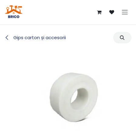
Sari la conținut
Gips carton și accesorii