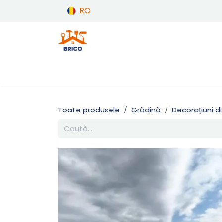
Sari la conținut
RO
Produse
Acasă
Toate produsele
Grădină
Decorațiuni d