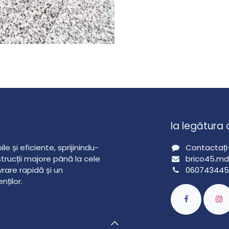
Ia legătura 
e și eficiente, sprijinindu-
Contactați
nstrucții majore până la cele
brico45.m
vrare rapidă și un
06074344
ților.