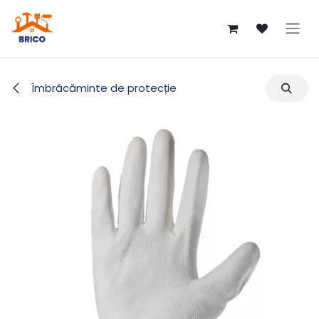
Sari la conținut
Îmbrăcăminte de protecție