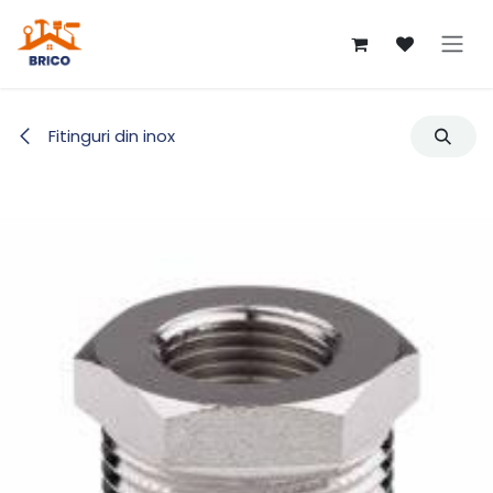
Sari la conținut
Fitinguri din inox