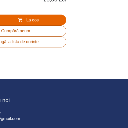
La coș
Cumpără acum
gă la lista de dorințe
u noi
e
@gmail.com