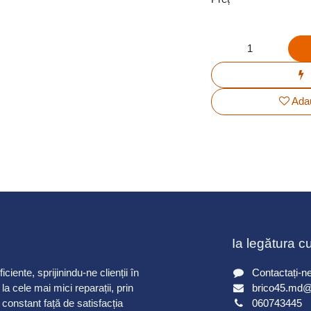
Adau
Ia legătura c
ciente, sprijinindu-ne clienții în
Contactați-n
la cele mai mici reparații, prin
brico45.md
 constant față de satisfacția
060743445