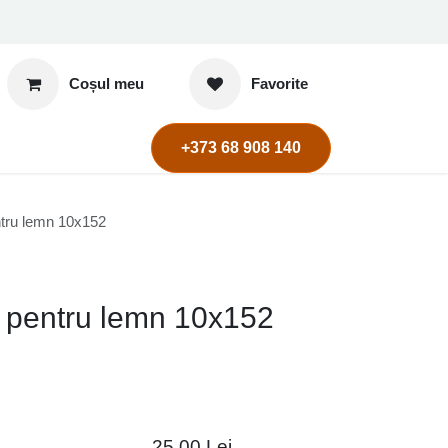
Coșul meu
Favorite
+373 68 908 140
ntru lemn 10x152
t pentru lemn 10x152
25,00
Lei