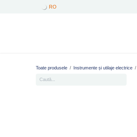
Sari la conținut
RO
Produse
Acasă
Toate produsele
Instrumente și utilaje electrice