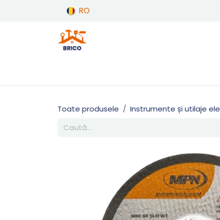
Sari la conținut
RO
Produse
Acasă
Toate produsele
Instrumente și utilaje el