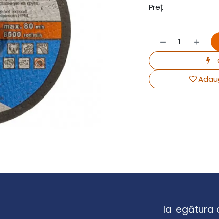
Preț
Adaug
Ia legătura 