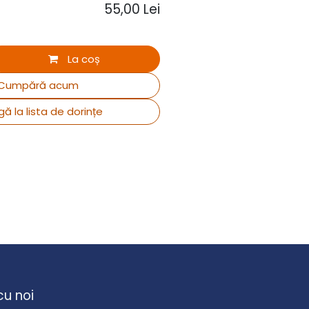
55,00
Lei
La coș
Cumpără acum
ă la lista de dorințe
cu noi