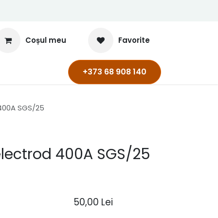
Coșul meu
Favorite
+373 68 908 140
 400A SGS/25
electrod 400A SGS/25
50,00
Lei