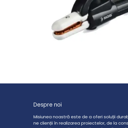
Despre noi
Misiunea noastră este de a oferi soluții durabil
ne clienții în realizarea proiectelor, de la co