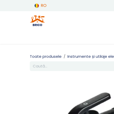
Sari la conținut
RO
Produse
Acasă
Toate produsele
Instrumente și utilaje el