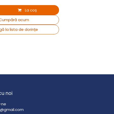
La coș
Cumpără acum
ă la lista de dorințe
cu noi
-ne
d@gmail.com