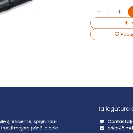
Adaug
Ia legătura 
e și eficiente, sprijinindu-
Contactați
nstrucții majore până la cele
brico45.m