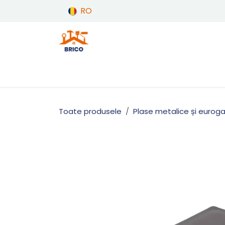
Sari la conținut
RO
Produse
Acasă
Toate produsele
Plase metalice și eurog