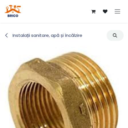
Sari la conținut
Instalații sanitare, apă și încălzire