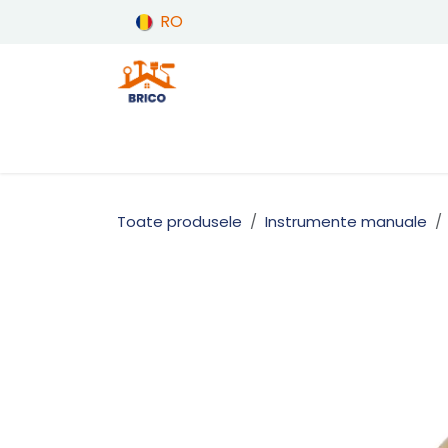
Sari la conținut
RO
Produse
Acasă
Toate produsele
Instrumente manuale