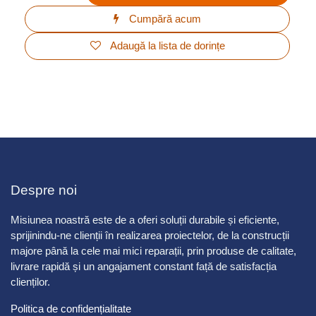
Bulon 6,0х60 cu filet complet,
zincat.kg
Cod 156216
100,00
Lei
Preț