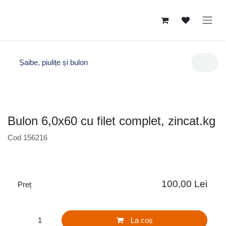
Sari la conținut
Șaibe, piulițe și bulon